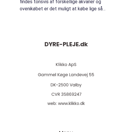
findes tonsvis af forskellige akvarier og
ovenikøbet er det muligt at købe lige så
meget forskellige tilbehør. Vil du gerne
opgradere dit akvarie, kan det derfor...
DYRE-PLEJE.
dk
web:
www.klikko.dk