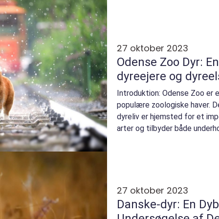
27 oktober 2023
Odense Zoo Dyr: En
dyreejere og dyree
Introduktion: Odense Zoo er
populære zoologiske haver. D
dyreliv er hjemsted for et im
arter og tilbyder både underh
uddannelsesmuligheder for be
27 oktober 2023
Danske-dyr: En Dy
Undersøgelse af D