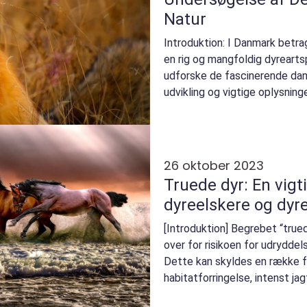
Natur
Introduktion: I Danmark betra
en rig og mangfoldig dyreartspo
udforske de fascinerende dans
udvikling og vigtige oplysning
Uanset o...
26 oktober 2023
Truede dyr: En vigt
dyreelskere og dyr
[Introduktion] Begrebet “truede
over for risikoen for udryddel
Dette kan skyldes en række f
habitatforringelse, intenst jagt