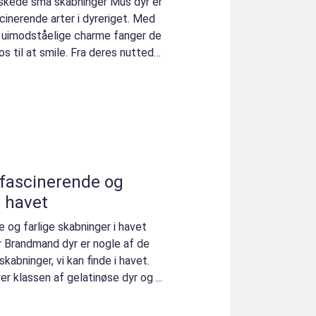
elskede små skabninger Mus dyr er
inerende arter i dyreriget. Med
g uimodståelige charme fanger de
 til at smile. Fra deres nuttede
i havet
og farlige skabninger i havet
r Brandmand dyr er nogle af de
kabninger, vi kan finde i havet.
er klassen af gelatinøse dyr og ...