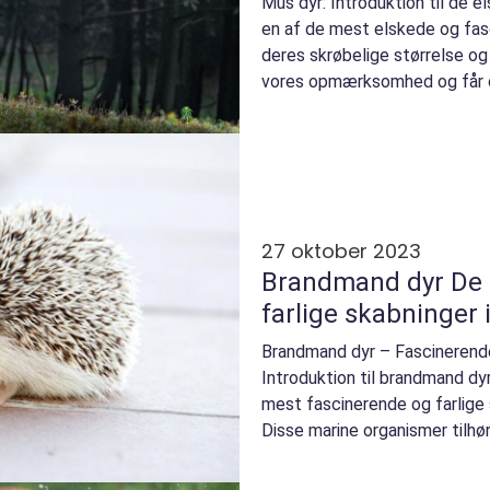
Mus dyr: Introduktion til de 
en af de mest elskede og fasc
deres skrøbelige størrelse o
vores opmærksomhed og får os
udse...
27 oktober 2023
Brandmand dyr De fascinerende og
farlige skabninger 
Brandmand dyr – Fascinerende 
Introduktion til brandmand dy
mest fascinerende og farlige s
Disse marine organismer tilhør