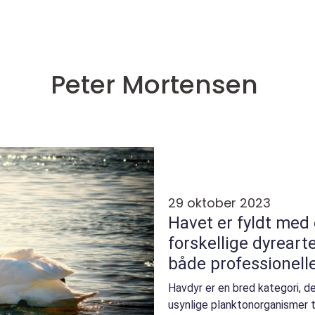
Peter Mortensen
29 oktober 2023
Havet er fyldt med
forskellige dyreart
både professionell
for dyreverdenen
Havdyr er en bred kategori, d
usynlige planktonorganismer t