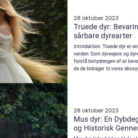
28 oktober 2023
Truede dyr: Bevari
sårbare dyrearter
Introduktion: Truede dyr er e
verden. Som dyreejere og dyre
forstå betydningen af at beva
da de bidrager til vores økos
på ...
28 oktober 2023
Mus dyr: En Dybde
og Historisk Genn