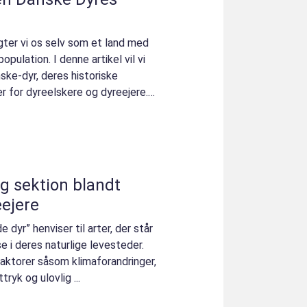
gter vi os selv som et land med
pulation. I denne artikel vil vi
ke-dyr, deres historiske
er for dyreelskere og dyreejere.
ig sektion blandt
eejere
 dyr” henviser til arter, der står
se i deres naturlige levesteder.
aktorer såsom klimaforandringer,
tryk og ulovlig ...