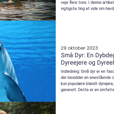
veje flere tons. I denne artike
vigtigste ting at vide om havd
dyreejere o...
29 oktober 2023
Små Dyr: En Dybdeg
Dyreejere og Dyree
Indledning: Små dyr er en fas
der besidder en enestående c
kun populære blandt dyrejere
generelt. Dette er en omfatten
verdenen af små...