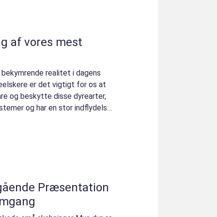
ng af vores mest
n bekymrende realitet i dagens
elskere er det vigtigt for os at
re og beskytte disse dyrearter,
ystemer og har en stor indflydelse
gående Præsentation
emgang