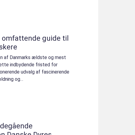
 omfattende guide til
lskere
 en af Danmarks ældste og mest
ette indbydende fristed for
ponerende udvalg af fascinerende
oldning og
søgend...
bdegående
en Danske Dyres