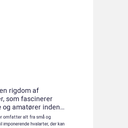
 en rigdom af
er, som fascinerer
e og amatører inden
er omfatter alt fra små og
il imponerende hvalarter, der kan