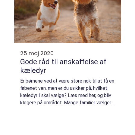
25 maj 2020
Gode råd til anskaffelse af
kæledyr
Er børnene ved at være store nok til at få en
firbenet ven, men er du usikker på, hvilket
kæledyr I skal vælge? Læs med her, og bliv
klogere på området. Mange familier vælger
hvert år at anskaffe et eller flere kæledyr,
som kan følge børnene i deres ...