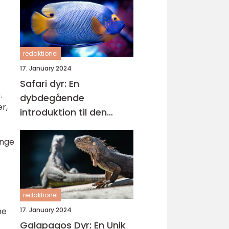
redaktionel
17. January 2024
Safari dyr: En
.
dybdegående
r,
introduktion til den
spændende verden af
vilde dyr
ange
redaktionel
me
17. January 2024
Galapagos Dyr: En Unik