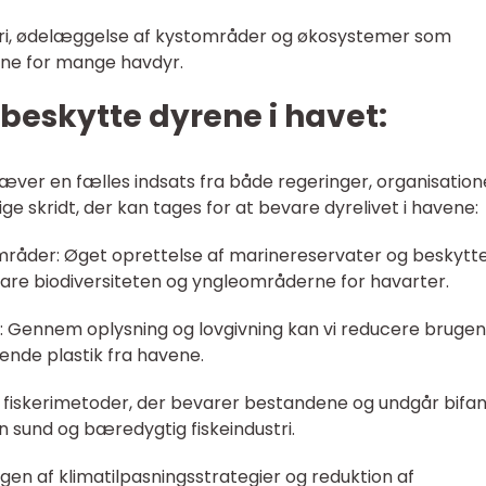
skeri, ødelæggelse af kystområder og økosystemer som
ne for mange havdyr.
 beskytte dyrene i havet:
ræver en fælles indsats fra både regeringer, organisation
ge skridt, der kan tages for at bevare dyrelivet i havene:
mråder: Øget oprettelse af marinereservater og beskytt
re biodiversiteten og yngleområderne for havarter.
g: Gennem oplysning og lovgivning kan vi reducere brugen
ende plastik fra havene.
 fiskerimetoder, der bevarer bestandene og undgår bifan
n sund og bæredygtig fiskeindustri.
gen af klimatilpasningsstrategier og reduktion af