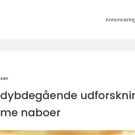
Annoncerin
nsen
En dybdegående udforskni
time naboer