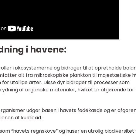
ydning i havene:
roller i økosystemerne og bidrager til at opretholde bala
omfatter alt fra mikroskopiske plankton til majestætiske h
 for utallige arter. Disse dyr bidrager til processer som
dning af organiske materialer, hvilket er afgørende for l
 organismer udgør basen i havets fødekæde og er afgøre
ionen af kuldioxid.
 som “havets regnskove” og huser en utrolig biodiversitet