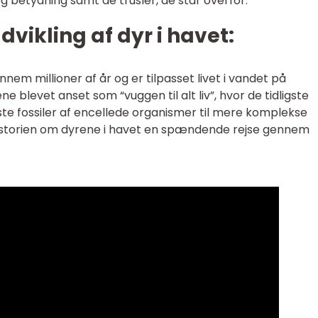
og betydning samt de trusler, de står overfor.
udvikling af dyr i havet:
nnem millioner af år og er tilpasset livet i vandet på
ne blevet anset som “vuggen til alt liv”, hvor de tidligste
ste fossiler af encellede organismer til mere komplekse
 historien om dyrene i havet en spændende rejse gennem