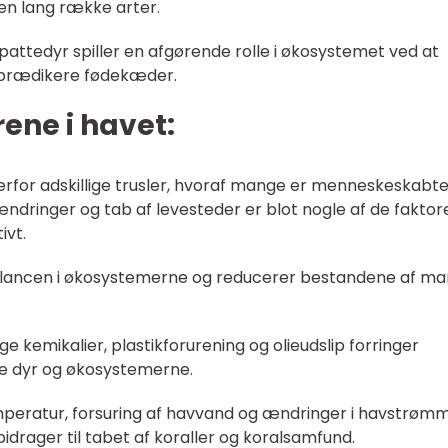
 en lang række arter.
pattedyr spiller en afgørende rolle i økosystemet ved at
 prædikere fødekæder.
rene i havet:
rfor adskillige trusler, hvoraf mange er menneskeskabte
ændringer og tab af levesteder er blot nogle af de faktore
ivt.
r balancen i økosystemerne og reducerer bestandene af m
ige kemikalier, plastikforurening og olieudslip forringer
e dyr og økosystemerne.
peratur, forsuring af havvand og ændringer i havstrøm
idrager til tabet af koraller og koralsamfund.