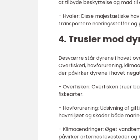
at tilbyde beskyttelse og mad til
– Hvaler: Disse majestætiske hav
transportere næringsstoffer og
4. Trusler mod dy
Desværre står dyrene i havet ove
Overfiskeri, havforurening, klima
der påvirker dyrene i havet negat
– Overfiskeri: Overfiskeri true
fiskearter.
– Havforurening: Udsivning af gift
havmiljøet og skader både marin
– Klimaændringer: Øget vandtem
påvirker arternes levesteder og b