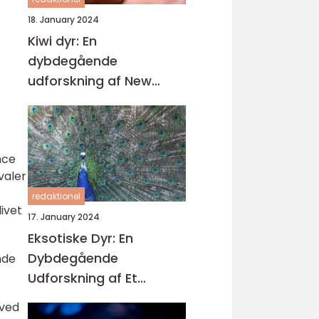
18. January 2024
Kiwi dyr: En
dybdegående
udforskning af New
Zealands unikke fugleliv
nce
valer
redaktionel
ivet
17. January 2024
Eksotiske Dyr: En
Dybdegående
nde
Udforskning af Et
Fascinerende Univers
 ved