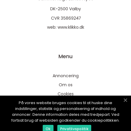
web:
www.klikko.dk
Menu
Annoncering
Om os
Cookies
På vores website bruges cookies til at huske dine
Kontakt os
indstillinger, statistik og personalisering af indhold og
Sitemap
annoncer. Denne information deles med tredjepart. Ved
fortsat brug af websiden godkender du cookiepolitikken.
Ok
Privatlivspolitik