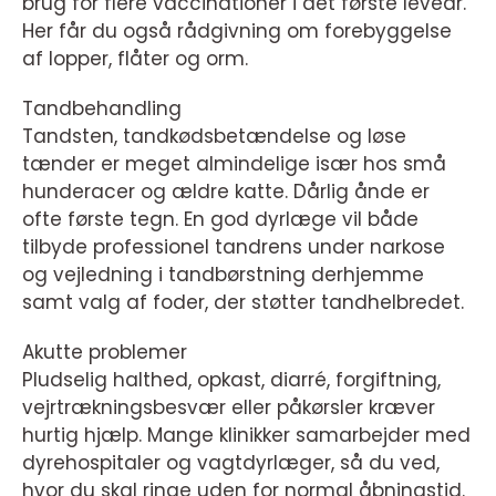
brug for flere vaccinationer i det første leveår.
Her får du også rådgivning om forebyggelse
af lopper, flåter og orm.
Tandbehandling
Tandsten, tandkødsbetændelse og løse
tænder er meget almindelige især hos små
hunderacer og ældre katte. Dårlig ånde er
ofte første tegn. En god dyrlæge vil både
tilbyde professionel tandrens under narkose
og vejledning i tandbørstning derhjemme
samt valg af foder, der støtter tandhelbredet.
Akutte problemer
Pludselig halthed, opkast, diarré, forgiftning,
vejrtrækningsbesvær eller påkørsler kræver
hurtig hjælp. Mange klinikker samarbejder med
dyrehospitaler og vagtdyrlæger, så du ved,
hvor du skal ringe uden for normal åbningstid.